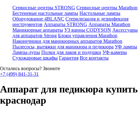
Сервисные центры STRONG
Сервисные центры Marathon
Бестеневые настольные лампы
Настольные лампы
Оборудование 4BLANC
Стерилизация и дезинфекция
инструментов
Аппараты STRONG
Аппараты Marathon
Маникюрные аппараты
УЗ ванны CODYSON
Аксессуары
для аппаратов Strong
Блоки управления Marathon
Наконечники для маникюрных аппаратов Marathon
Пылесосы, вытяжки для маникюра и педикюра
УФ лампы
Лампы-лупы
Полки для лаков и подушки
УФ-камеры
Сухожаровые шкафы
Гарантия
Все контакты
Остались вопросы? Звоните
+7 (499) 841-31-31
Аппарат для педикюра купить
краснодар