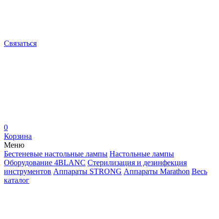
Связаться
0
Корзина
Меню
Бестеневые настольные лампы
Настольные лампы
Оборудование 4BLANC
Стерилизация и дезинфекция
инструментов
Аппараты STRONG
Аппараты Marathon
Весь
каталог