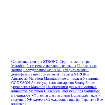
Сервисные центры STRONG
Сервисные центры
Marathon
Бестеневые настольные лампы
Настольные
лампы
Оборудование 4BLANC
Стерилизация и
дезинфекция инструментов
Аппараты STRONG
Аппараты Marathon
Маникюрные аппараты
УЗ ванны
CODYSON
Аксессуары для аппаратов Strong
Блоки
управления Marathon
Наконечники для маникюрных
аппаратов Marathon
Пылесосы, вытяжки для маникюра
и педикюра
УФ лампы
Лампы-лупы
Полки для лаков и
подушки
УФ-камеры
Сухожаровые шкафы
Гарантия
Все
контакты