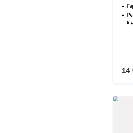
Га
Ре
в 
14 