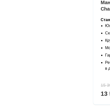
Ман
Cha
Ста
Юж
Ск
Кр
Мо
Га
Ре
в 
15 3
13 