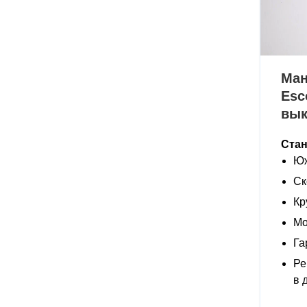
Ман
Esc
вы
Ста
Юж
Ск
Кр
Мо
Га
Ре
в 