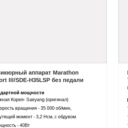
икюрный аппарат Marathon
ort III/SDE-H35LSP без педали
ндартной мощности
ная Корея- Saeyang (оригинал)
орость вращения - 35 000 об/мин,
утящий момент - 3,2 Нсм, с обдувом
щность - 40Вт