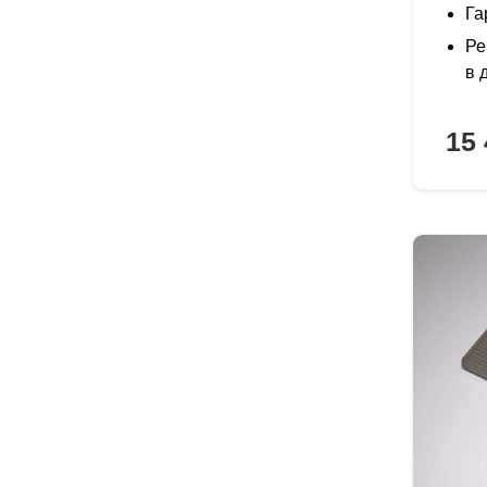
Га
Ре
в 
15 