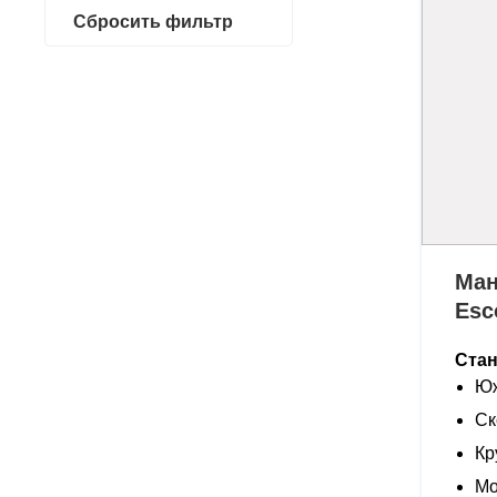
Сбросить фильтр
Ман
Esc
Ста
Юж
Ск
Кр
Мо