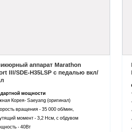
икюрный аппарат Marathon
ort III/SDE-H35LSP с педалью вкл/
кл
ндартной мощности
ная Корея- Saeyang (оригинал)
орость вращения - 35 000 об/мин,
утящий момент - 3,2 Нсм, с обдувом
щность - 40Вт