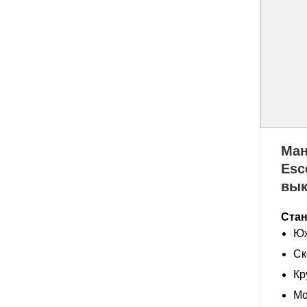
Ман
Esc
вы
Ста
Юж
Ск
Кр
Мо