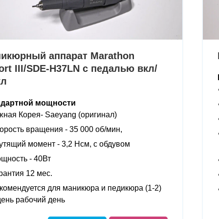
икюрный аппарат Marathon
ort III/SDE-H37LN с педалью вкл/
кл
ндартной мощности
ная Корея- Saeyang (оригинал)
орость вращения - 35 000 об/мин,
утящий момент - 3,2 Нсм, с обдувом
щность - 40Вт
рантия 12 мес.
комендуется для маникюра и педикюра (1-2)
день рабочий день