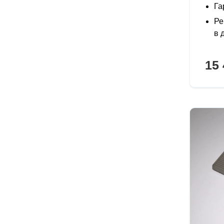
Га
Ре
в 
15 