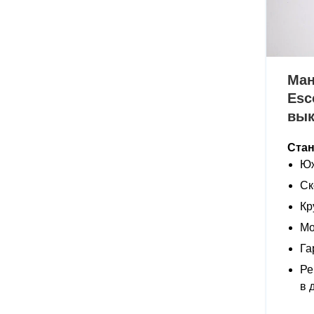
Ман
Esc
вы
Ста
Юж
Ск
Кр
Мо
Га
Ре
в 