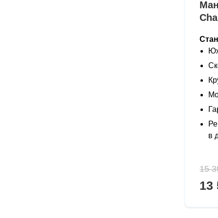
Ман
Cha
Ста
Юж
Ск
Кр
Мо
Га
Ре
в 
15 3
13 