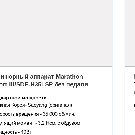
икюрный аппарат Marathon
ort III/SDE-H35LSP без педали
ндартной мощности
ная Корея- Saeyang (оригинал)
орость вращения - 35 000 об/мин,
утящий момент - 3,2 Нсм, с обдувом
щность - 40Вт