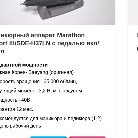
икюрный аппарат Marathon
ort III/SDE-H37LN с педалью вкл/
кл
ндартной мощности
ная Корея- Saeyang (оригинал)
орость вращения - 35 000 об/мин,
утящий момент - 3,2 Нсм, с обдувом
щность - 40Вт
рантия 12 мес.
комендуется для маникюра и педикюра (1-2)
день рабочий день