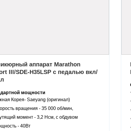
икюрный аппарат Marathon
ort III/SDE-H35LSP с педалью вкл/
кл
ндартной мощности
ная Корея- Saeyang (оригинал)
орость вращения - 35 000 об/мин,
утящий момент - 3,2 Нсм, с обдувом
щность - 40Вт