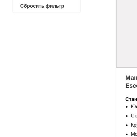
Сбросить фильтр
Ман
Esc
Ста
Юж
Ск
Кр
Мо