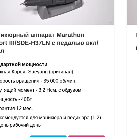
икюрный аппарат Marathon
ort III/SDE-H37LN с педалью вкл/
кл
ндартной мощности
ная Корея- Saeyang (оригинал)
орость вращения - 35 000 об/мин,
утящий момент - 3,2 Нсм, с обдувом
щность - 40Вт
рантия 12 мес.
комендуется для маникюра и педикюра (1-2)
день рабочий день