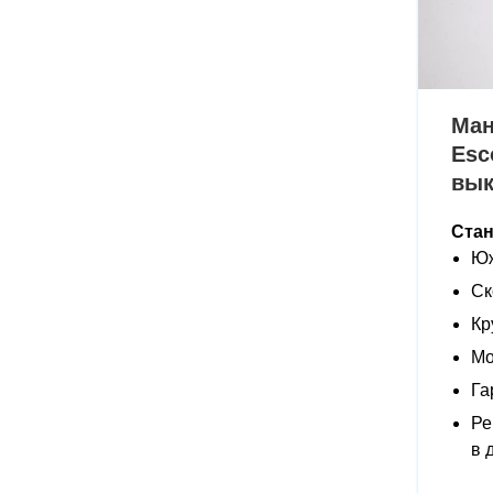
Ман
Esc
вы
Ста
Юж
Ск
Кр
Мо
Га
Ре
в 