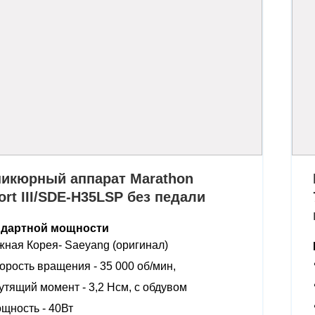
икюрный аппарат Marathon
ort III/SDE-H35LSP без педали
ндартной мощности
ная Корея- Saeyang (оригинал)
орость вращения - 35 000 об/мин,
утящий момент - 3,2 Нсм, с обдувом
щность - 40Вт