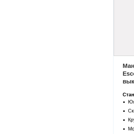
Ман
Esc
вы
Ста
Юж
Ск
Кр
Мо