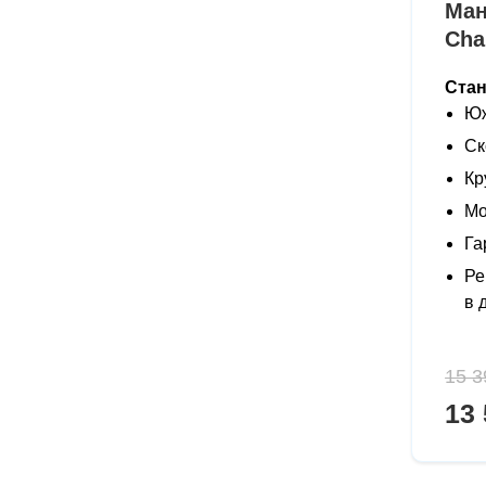
Ман
Cha
Ста
Юж
Ск
Кр
Мо
Га
Ре
в 
15 3
13 