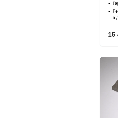
Га
Ре
в 
15 