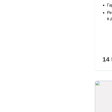
Га
Ре
в 
14 