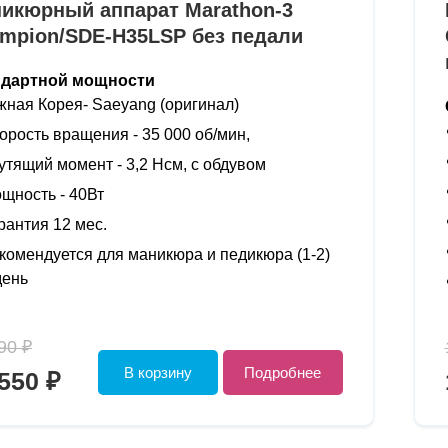
икюрный аппарат Marathon-3
mpion/SDE-H35LSP без педали
ндартной мощности
ная Корея- Saeyang (оригинал)
орость вращения - 35 000 об/мин,
утящий момент - 3,2 Нсм, с обдувом
щность - 40Вт
рантия 12 мес.
комендуется для маникюра и педикюра (1-2)
день
90 ₽
В корзину
Подробнее
550 ₽