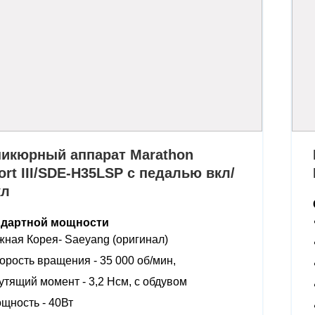
икюрный аппарат Marathon
ort III/SDE-H35LSP с педалью вкл/
кл
ндартной мощности
ная Корея- Saeyang (оригинал)
орость вращения - 35 000 об/мин,
утящий момент - 3,2 Нсм, с обдувом
щность - 40Вт