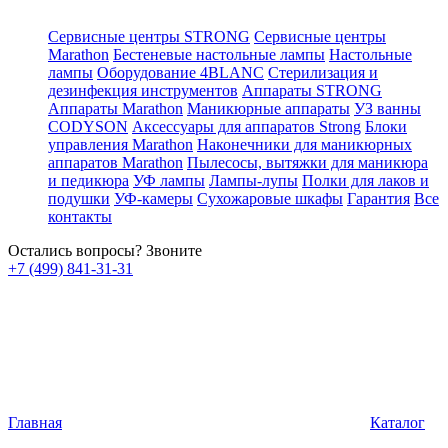
Сервисные центры STRONG
Сервисные центры
Marathon
Бестеневые настольные лампы
Настольные
лампы
Оборудование 4BLANC
Стерилизация и
дезинфекция инструментов
Аппараты STRONG
Аппараты Marathon
Маникюрные аппараты
УЗ ванны
CODYSON
Аксессуары для аппаратов Strong
Блоки
управления Marathon
Наконечники для маникюрных
аппаратов Marathon
Пылесосы, вытяжки для маникюра
и педикюра
УФ лампы
Лампы-лупы
Полки для лаков и
подушки
УФ-камеры
Сухожаровые шкафы
Гарантия
Все
контакты
Остались вопросы? Звоните
+7 (499) 841-31-31
Главная
Каталог