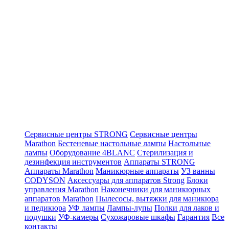
Сервисные центры STRONG
Сервисные центры
Marathon
Бестеневые настольные лампы
Настольные
лампы
Оборудование 4BLANC
Стерилизация и
дезинфекция инструментов
Аппараты STRONG
Аппараты Marathon
Маникюрные аппараты
УЗ ванны
CODYSON
Аксессуары для аппаратов Strong
Блоки
управления Marathon
Наконечники для маникюрных
аппаратов Marathon
Пылесосы, вытяжки для маникюра
и педикюра
УФ лампы
Лампы-лупы
Полки для лаков и
подушки
УФ-камеры
Сухожаровые шкафы
Гарантия
Все
контакты