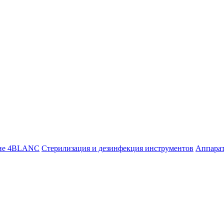
ие 4BLANC
Стерилизация и дезинфекция инструментов
Аппара