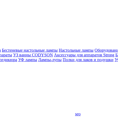
n
Бестеневые настольные лампы
Настольные лампы
Оборудован
параты
УЗ ванны CODYSON
Аксессуары для аппаратов Strong
Б
 педикюра
УФ лампы
Лампы-лупы
Полки для лаков и подушки
У
seo