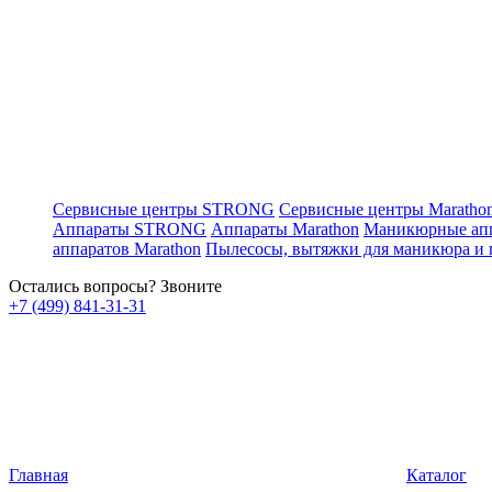
Сервисные центры STRONG
Сервисные центры Maratho
Аппараты STRONG
Аппараты Marathon
Маникюрные ап
аппаратов Marathon
Пылесосы, вытяжки для маникюра и
Остались вопросы? Звоните
+7 (499) 841-31-31
Главная
Каталог