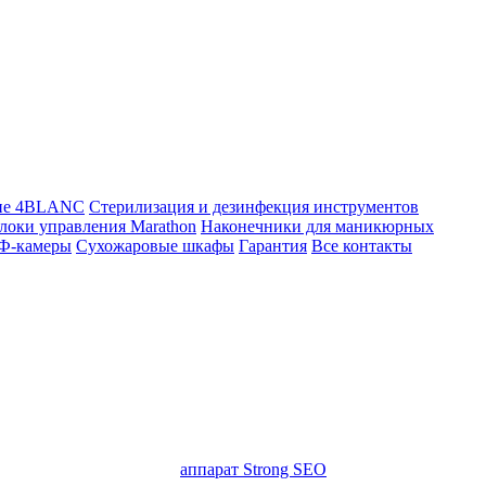
ие 4BLANC
Стерилизация и дезинфекция инструментов
локи управления Marathon
Наконечники для маникюрных
Ф-камеры
Сухожаровые шкафы
Гарантия
Все контакты
аппарат Strong SEO