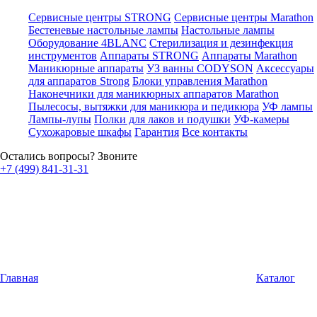
Сервисные центры STRONG
Сервисные центры Marathon
Бестеневые настольные лампы
Настольные лампы
Оборудование 4BLANC
Стерилизация и дезинфекция
инструментов
Аппараты STRONG
Аппараты Marathon
Маникюрные аппараты
УЗ ванны CODYSON
Аксессуары
для аппаратов Strong
Блоки управления Marathon
Наконечники для маникюрных аппаратов Marathon
Пылесосы, вытяжки для маникюра и педикюра
УФ лампы
Лампы-лупы
Полки для лаков и подушки
УФ-камеры
Сухожаровые шкафы
Гарантия
Все контакты
Остались вопросы? Звоните
+7 (499) 841-31-31
Главная
Каталог