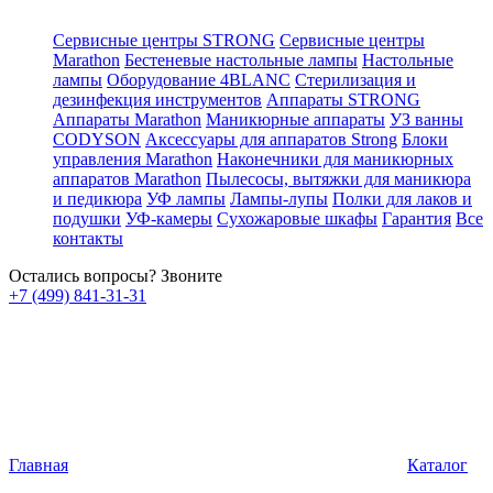
Сервисные центры STRONG
Сервисные центры
Marathon
Бестеневые настольные лампы
Настольные
лампы
Оборудование 4BLANC
Стерилизация и
дезинфекция инструментов
Аппараты STRONG
Аппараты Marathon
Маникюрные аппараты
УЗ ванны
CODYSON
Аксессуары для аппаратов Strong
Блоки
управления Marathon
Наконечники для маникюрных
аппаратов Marathon
Пылесосы, вытяжки для маникюра
и педикюра
УФ лампы
Лампы-лупы
Полки для лаков и
подушки
УФ-камеры
Сухожаровые шкафы
Гарантия
Все
контакты
Остались вопросы? Звоните
+7 (499) 841-31-31
Главная
Каталог