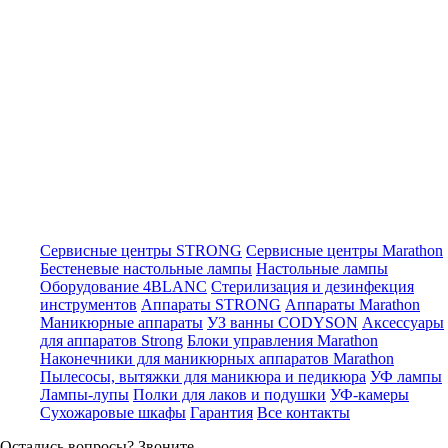
Сервисные центры STRONG
Сервисные центры Marathon
Бестеневые настольные лампы
Настольные лампы
Оборудование 4BLANC
Стерилизация и дезинфекция
инструментов
Аппараты STRONG
Аппараты Marathon
Маникюрные аппараты
УЗ ванны CODYSON
Аксессуары
для аппаратов Strong
Блоки управления Marathon
Наконечники для маникюрных аппаратов Marathon
Пылесосы, вытяжки для маникюра и педикюра
УФ лампы
Лампы-лупы
Полки для лаков и подушки
УФ-камеры
Сухожаровые шкафы
Гарантия
Все контакты
Остались вопросы? Звоните