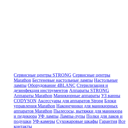
Сервисные центры STRONG
Сервисные центры
Marathon
Бестеневые настольные лампы
Настольные
лампы
Оборудование 4BLANC
Стерилизация и
дезинфекция инструментов
Аппараты STRONG
Аппараты Marathon
Маникюрные аппараты
УЗ ванны
CODYSON
Аксессуары для аппаратов Strong
Блоки
управления Marathon
Наконечники для маникюрных
аппаратов Marathon
Пылесосы, вытяжки для маникюра
и педикюра
УФ лампы
Лампы-лупы
Полки для лаков и
подушки
УФ-камеры
Сухожаровые шкафы
Гарантия
Все
контакты