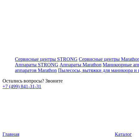
Сервисные центры STRONG
Сервисные центры Maratho
Аппараты STRONG
Аппараты Marathon
Маникюрные ап
аппаратов Marathon
Пылесосы, вытяжки для маникюра и
Остались вопросы? Звоните
+7 (499) 841-31-31
Главная
Каталог