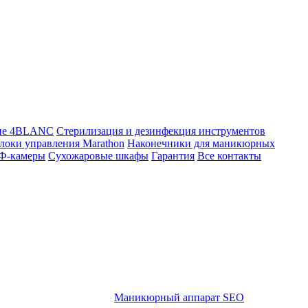
ие 4BLANC
Стерилизация и дезинфекция инструментов
локи управления Marathon
Наконечники для маникюрных
Ф-камеры
Сухожаровые шкафы
Гарантия
Все контакты
Маникюрный аппарат SEO