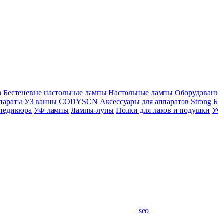
n
Бестеневые настольные лампы
Настольные лампы
Оборудован
параты
УЗ ванны CODYSON
Аксессуары для аппаратов Strong
Б
 педикюра
УФ лампы
Лампы-лупы
Полки для лаков и подушки
У
seo