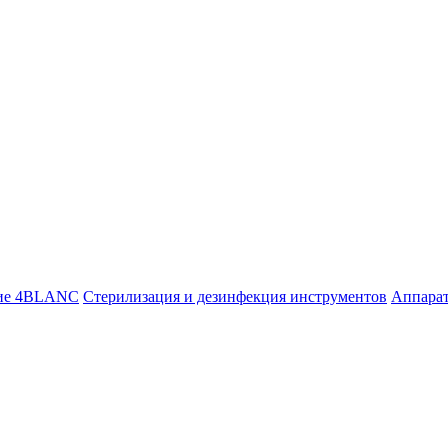
ие 4BLANC
Стерилизация и дезинфекция инструментов
Аппара