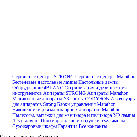
Сервисные центры STRONG
Сервисные центры Marathon
Бестеневые настольные лампы
Настольные лампы
Оборудование 4BLANC
Стерилизация и дезинфекция
инструментов
Аппараты STRONG
Аппараты Marathon
Маникюрные аппараты
УЗ ванны CODYSON
Аксессуары
для аппаратов Strong
Блоки управления Marathon
Наконечники для маникюрных аппаратов Marathon
Пылесосы, вытяжки для маникюра и педикюра
УФ лампы
Лампы-лупы
Полки для лаков и подушки
УФ-камеры
Сухожаровые шкафы
Гарантия
Все контакты
Остались вопросы? Звоните