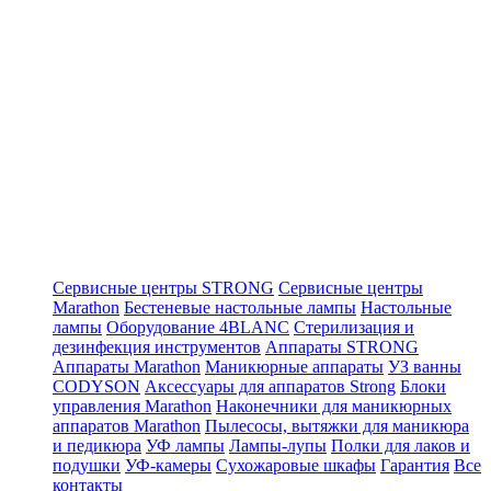
Сервисные центры STRONG
Сервисные центры
Marathon
Бестеневые настольные лампы
Настольные
лампы
Оборудование 4BLANC
Стерилизация и
дезинфекция инструментов
Аппараты STRONG
Аппараты Marathon
Маникюрные аппараты
УЗ ванны
CODYSON
Аксессуары для аппаратов Strong
Блоки
управления Marathon
Наконечники для маникюрных
аппаратов Marathon
Пылесосы, вытяжки для маникюра
и педикюра
УФ лампы
Лампы-лупы
Полки для лаков и
подушки
УФ-камеры
Сухожаровые шкафы
Гарантия
Все
контакты