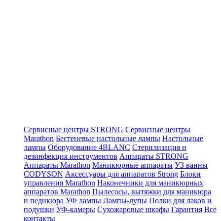
Сервисные центры STRONG
Сервисные центры
Marathon
Бестеневые настольные лампы
Настольные
лампы
Оборудование 4BLANC
Стерилизация и
дезинфекция инструментов
Аппараты STRONG
Аппараты Marathon
Маникюрные аппараты
УЗ ванны
CODYSON
Аксессуары для аппаратов Strong
Блоки
управления Marathon
Наконечники для маникюрных
аппаратов Marathon
Пылесосы, вытяжки для маникюра
и педикюра
УФ лампы
Лампы-лупы
Полки для лаков и
подушки
УФ-камеры
Сухожаровые шкафы
Гарантия
Все
контакты