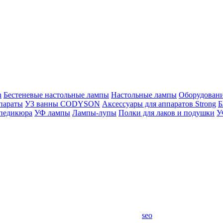
n
Бестеневые настольные лампы
Настольные лампы
Оборудован
параты
УЗ ванны CODYSON
Аксессуары для аппаратов Strong
Б
 педикюра
УФ лампы
Лампы-лупы
Полки для лаков и подушки
У
seo