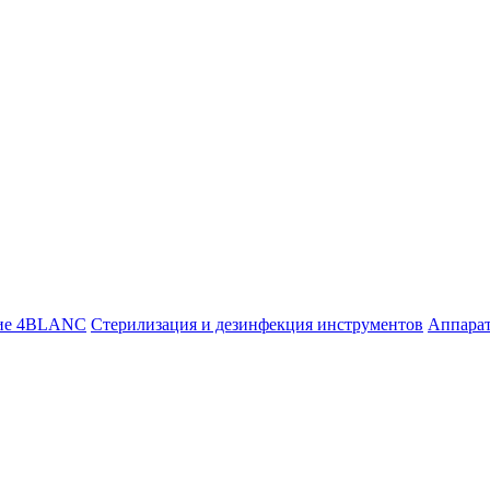
ие 4BLANC
Стерилизация и дезинфекция инструментов
Аппара