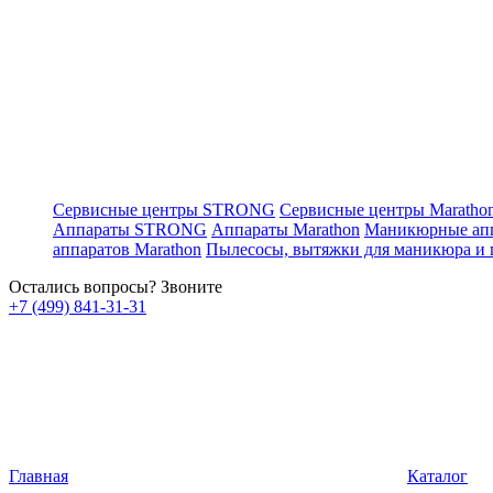
Сервисные центры STRONG
Сервисные центры Maratho
Аппараты STRONG
Аппараты Marathon
Маникюрные ап
аппаратов Marathon
Пылесосы, вытяжки для маникюра и
Остались вопросы? Звоните
+7 (499) 841-31-31
Главная
Каталог