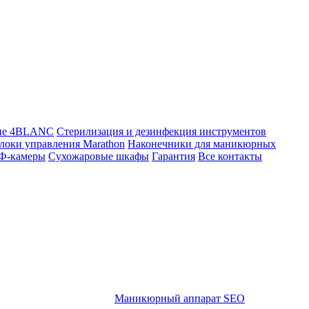
ие 4BLANC
Стерилизация и дезинфекция инструментов
локи управления Marathon
Наконечники для маникюрных
Ф-камеры
Сухожаровые шкафы
Гарантия
Все контакты
Маникюрный аппарат SEO