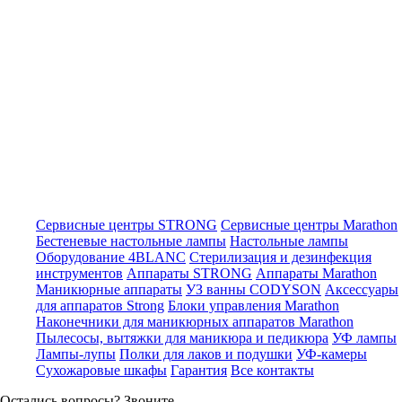
Сервисные центры STRONG
Сервисные центры Marathon
Бестеневые настольные лампы
Настольные лампы
Оборудование 4BLANC
Стерилизация и дезинфекция
инструментов
Аппараты STRONG
Аппараты Marathon
Маникюрные аппараты
УЗ ванны CODYSON
Аксессуары
для аппаратов Strong
Блоки управления Marathon
Наконечники для маникюрных аппаратов Marathon
Пылесосы, вытяжки для маникюра и педикюра
УФ лампы
Лампы-лупы
Полки для лаков и подушки
УФ-камеры
Сухожаровые шкафы
Гарантия
Все контакты
Остались вопросы? Звоните