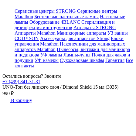
Сервисные центры STRONG
Сервисные центры
Marathon
Бестеневые настольные лампы
Настольные
лампы
Оборудование 4BLANC
Стерилизация и
дезинфекция инструментов
Аппараты STRONG
Аппараты Marathon
Маникюрные аппараты
УЗ ванны
CODYSON
Аксессуары для аппаратов Strong
Блоки
управления Marathon
Наконечники для маникюрных
аппаратов Marathon
Пылесосы, вытяжки для маникюра
и педикюра
УФ лампы
Лампы-лупы
Полки для лаков и
подушки
УФ-камеры
Сухожаровые шкафы
Гарантия
Все
контакты
Остались вопросы? Звоните
+7 (499) 841-31-31
UNO-Топ без липкого слоя / Dimond Shield 15 мл.(3035)
990 ₽
В корзину