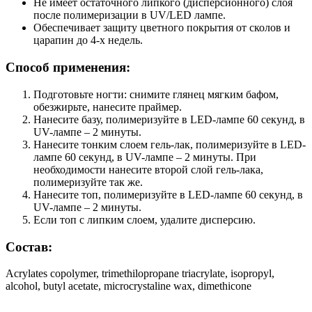
Не имеет остаточного липкого (дисперсионного) слоя
после полимеризации в UV/LED лампе.
Обеспечивает защиту цветного покрытия от сколов и
царапин до 4-х недель.
Способ применения:
Подготовьте ногти: снимите глянец мягким бафом,
обезжирьте, нанесите праймер.
Нанесите базу, полимеризуйте в LED-лампе 60 секунд, в
UV-лампе – 2 минуты.
Нанесите тонким слоем гель-лак, полимеризуйте в LED-
лампе 60 секунд, в UV-лампе – 2 минуты. При
необходимости нанесите второй слой гель-лака,
полимеризуйте так же.
Нанесите топ, полимеризуйте в LED-лампе 60 секунд, в
UV-лампе – 2 минуты.
Если топ с липким слоем, удалите дисперсию.
Состав:
Acrylates copolymer, trimethilopropane triacrylate, isopropyl,
alcohol, butyl acetate, microcrystaline wax, dimethicone