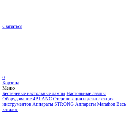
Связаться
0
Корзина
Меню
Бестеневые настольные лампы
Настольные лампы
Оборудование 4BLANC
Стерилизация и дезинфекция
инструментов
Аппараты STRONG
Аппараты Marathon
Весь
каталог