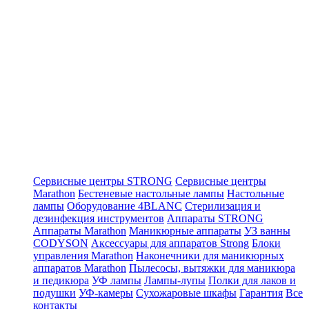
Сервисные центры STRONG
Сервисные центры
Marathon
Бестеневые настольные лампы
Настольные
лампы
Оборудование 4BLANC
Стерилизация и
дезинфекция инструментов
Аппараты STRONG
Аппараты Marathon
Маникюрные аппараты
УЗ ванны
CODYSON
Аксессуары для аппаратов Strong
Блоки
управления Marathon
Наконечники для маникюрных
аппаратов Marathon
Пылесосы, вытяжки для маникюра
и педикюра
УФ лампы
Лампы-лупы
Полки для лаков и
подушки
УФ-камеры
Сухожаровые шкафы
Гарантия
Все
контакты