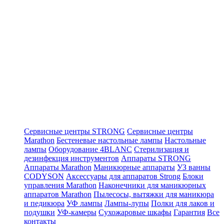
Сервисные центры STRONG
Сервисные центры
Marathon
Бестеневые настольные лампы
Настольные
лампы
Оборудование 4BLANC
Стерилизация и
дезинфекция инструментов
Аппараты STRONG
Аппараты Marathon
Маникюрные аппараты
УЗ ванны
CODYSON
Аксессуары для аппаратов Strong
Блоки
управления Marathon
Наконечники для маникюрных
аппаратов Marathon
Пылесосы, вытяжки для маникюра
и педикюра
УФ лампы
Лампы-лупы
Полки для лаков и
подушки
УФ-камеры
Сухожаровые шкафы
Гарантия
Все
контакты