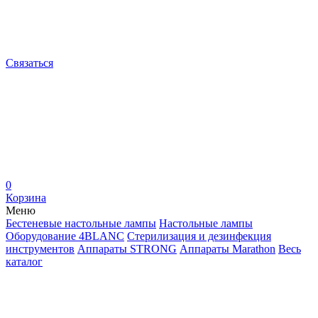
Связаться
0
Корзина
Меню
Бестеневые настольные лампы
Настольные лампы
Оборудование 4BLANC
Стерилизация и дезинфекция
инструментов
Аппараты STRONG
Аппараты Marathon
Весь
каталог