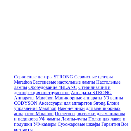
Сервисные центры STRONG
Сервисные центры
Marathon
Бестеневые настольные лампы
Настольные
лампы
Оборудование 4BLANC
Стерилизация и
дезинфекция инструментов
Аппараты STRONG
Аппараты Marathon
Маникюрные аппараты
УЗ ванны
CODYSON
Аксессуары для аппаратов Strong
Блоки
управления Marathon
Наконечники для маникюрных
аппаратов Marathon
Пылесосы, вытяжки для маникюра
и педикюра
УФ лампы
Лампы-лупы
Полки для лаков и
подушки
УФ-камеры
Сухожаровые шкафы
Гарантия
Все
контакты