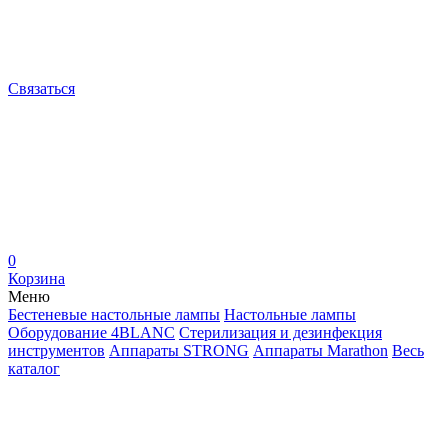
Связаться
0
Корзина
Меню
Бестеневые настольные лампы
Настольные лампы
Оборудование 4BLANC
Стерилизация и дезинфекция
инструментов
Аппараты STRONG
Аппараты Marathon
Весь
каталог