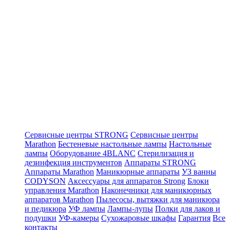
Сервисные центры STRONG
Сервисные центры
Marathon
Бестеневые настольные лампы
Настольные
лампы
Оборудование 4BLANC
Стерилизация и
дезинфекция инструментов
Аппараты STRONG
Аппараты Marathon
Маникюрные аппараты
УЗ ванны
CODYSON
Аксессуары для аппаратов Strong
Блоки
управления Marathon
Наконечники для маникюрных
аппаратов Marathon
Пылесосы, вытяжки для маникюра
и педикюра
УФ лампы
Лампы-лупы
Полки для лаков и
подушки
УФ-камеры
Сухожаровые шкафы
Гарантия
Все
контакты