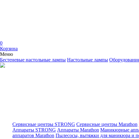
0
Корзина
Меню
Бестеневые настольные лампы
Настольные лампы
Оборудован
Сервисные центры STRONG
Сервисные центры Marathon
Аппараты STRONG
Аппараты Marathon
Маникюрные апп
аппаратов Marathon
Пылесосы, вытяжки для маникюра и 