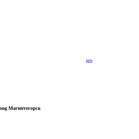
seo
rong Магнитогорск