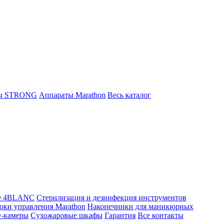
ты STRONG
Аппараты Marathon
Весь каталог
е 4BLANC
Стерилизация и дезинфекция инструментов
оки управления Marathon
Наконечники для маникюрных
-камеры
Сухожаровые шкафы
Гарантия
Все контакты