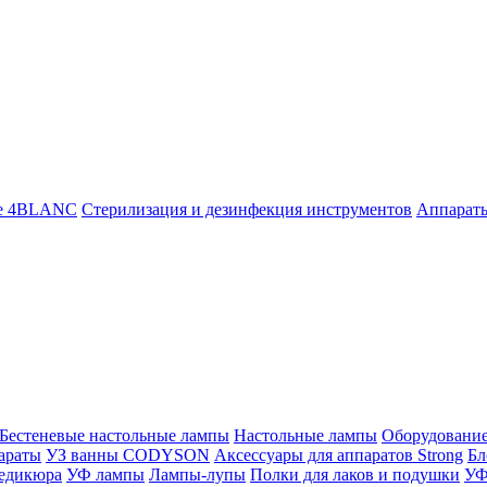
ие 4BLANC
Стерилизация и дезинфекция инструментов
Аппара
Бестеневые настольные лампы
Настольные лампы
Оборудовани
араты
УЗ ванны CODYSON
Аксессуары для аппаратов Strong
Бл
педикюра
УФ лампы
Лампы-лупы
Полки для лаков и подушки
УФ