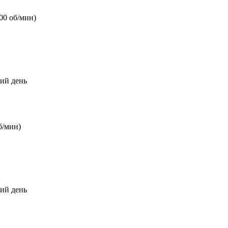
00 об/мин)
чий день
б/мин)
чий день