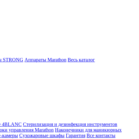
ты STRONG
Аппараты Marathon
Весь каталог
е 4BLANC
Стерилизация и дезинфекция инструментов
оки управления Marathon
Наконечники для маникюрных
-камеры
Сухожаровые шкафы
Гарантия
Все контакты