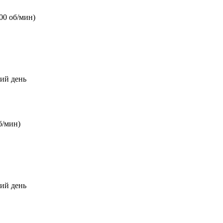
00 об/мин)
чий день
б/мин)
чий день