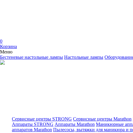
0
Корзина
Меню
Бестеневые настольные лампы
Настольные лампы
Оборудован
Сервисные центры STRONG
Сервисные центры Marathon
Аппараты STRONG
Аппараты Marathon
Маникюрные апп
аппаратов Marathon
Пылесосы, вытяжки для маникюра и 