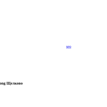
seo
rong Щелково