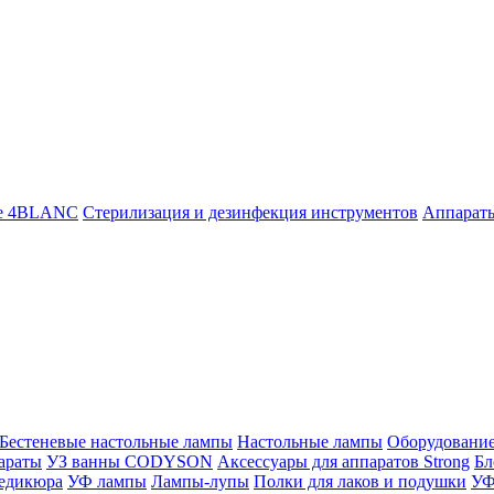
ие 4BLANC
Стерилизация и дезинфекция инструментов
Аппара
Бестеневые настольные лампы
Настольные лампы
Оборудовани
араты
УЗ ванны CODYSON
Аксессуары для аппаратов Strong
Бл
педикюра
УФ лампы
Лампы-лупы
Полки для лаков и подушки
УФ