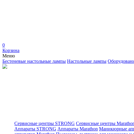
0
Корзина
Меню
Бестеневые настольные лампы
Настольные лампы
Оборудован
Сервисные центры STRONG
Сервисные центры Maratho
Аппараты STRONG
Аппараты Marathon
Маникюрные ап