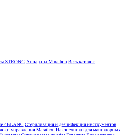
ты STRONG
Аппараты Marathon
Весь каталог
ие 4BLANC
Стерилизация и дезинфекция инструментов
локи управления Marathon
Наконечники для маникюрных