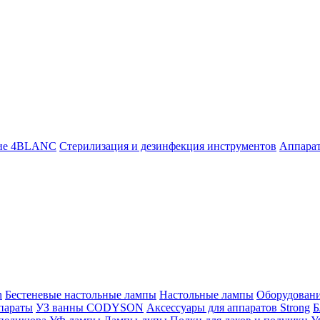
ие 4BLANC
Стерилизация и дезинфекция инструментов
Аппара
n
Бестеневые настольные лампы
Настольные лампы
Оборудован
параты
УЗ ванны CODYSON
Аксессуары для аппаратов Strong
Б