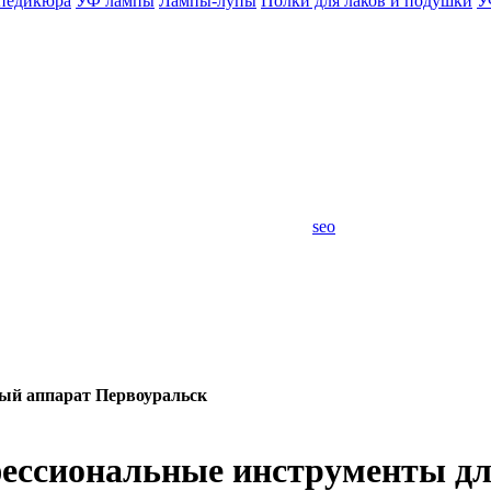
 педикюра
УФ лампы
Лампы-лупы
Полки для лаков и подушки
У
seo
ый аппарат Первоуральск
ссиональные инструменты дл