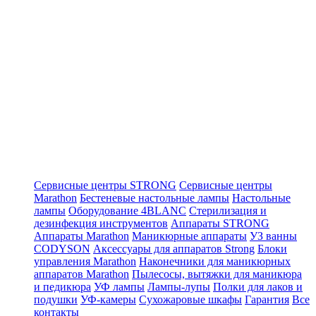
Сервисные центры STRONG
Сервисные центры
Marathon
Бестеневые настольные лампы
Настольные
лампы
Оборудование 4BLANC
Стерилизация и
дезинфекция инструментов
Аппараты STRONG
Аппараты Marathon
Маникюрные аппараты
УЗ ванны
CODYSON
Аксессуары для аппаратов Strong
Блоки
управления Marathon
Наконечники для маникюрных
аппаратов Marathon
Пылесосы, вытяжки для маникюра
и педикюра
УФ лампы
Лампы-лупы
Полки для лаков и
подушки
УФ-камеры
Сухожаровые шкафы
Гарантия
Все
контакты