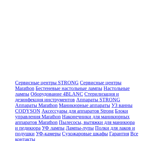
Сервисные центры STRONG
Сервисные центры
Marathon
Бестеневые настольные лампы
Настольные
лампы
Оборудование 4BLANC
Стерилизация и
дезинфекция инструментов
Аппараты STRONG
Аппараты Marathon
Маникюрные аппараты
УЗ ванны
CODYSON
Аксессуары для аппаратов Strong
Блоки
управления Marathon
Наконечники для маникюрных
аппаратов Marathon
Пылесосы, вытяжки для маникюра
и педикюра
УФ лампы
Лампы-лупы
Полки для лаков и
подушки
УФ-камеры
Сухожаровые шкафы
Гарантия
Все
контакты