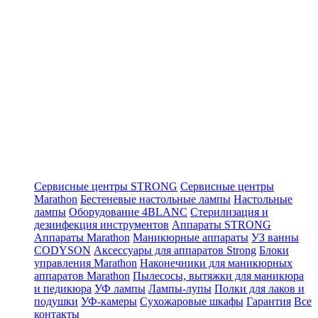
Сервисные центры STRONG
Сервисные центры
Marathon
Бестеневые настольные лампы
Настольные
лампы
Оборудование 4BLANC
Стерилизация и
дезинфекция инструментов
Аппараты STRONG
Аппараты Marathon
Маникюрные аппараты
УЗ ванны
CODYSON
Аксессуары для аппаратов Strong
Блоки
управления Marathon
Наконечники для маникюрных
аппаратов Marathon
Пылесосы, вытяжки для маникюра
и педикюра
УФ лампы
Лампы-лупы
Полки для лаков и
подушки
УФ-камеры
Сухожаровые шкафы
Гарантия
Все
контакты