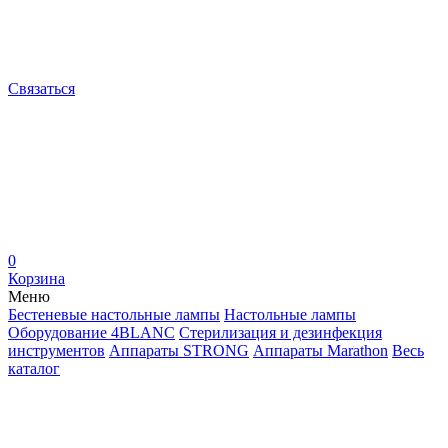
Связаться
0
Корзина
Меню
Бестеневые настольные лампы
Настольные лампы
Оборудование 4BLANC
Стерилизация и дезинфекция
инструментов
Аппараты STRONG
Аппараты Marathon
Весь
каталог