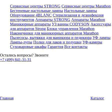
Сервисные центры STRONG
Сервисные центры Marathon
Бестеневые настольные лампы
Настольные лампы
Оборудование 4BLANC
Стерилизация и дезинфекция
инструментов
Аппараты STRONG
Аппараты Marathon
Маникюрные аппараты
УЗ ванны CODYSON
Аксессуары
для аппаратов Strong
Блоки управления Marathon
Наконечники для маникюрных аппаратов Marathon
Пылесосы, вытяжки для маникюра и педикюра
УФ лампы
Лампы-лупы
Полки для лаков и подушки
УФ-камеры
Сухожаровые шкафы
Гарантия
Все контакты
Остались вопросы? Звоните
+7 (499) 841-31-31
Главная
Каталог