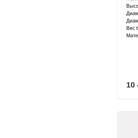
Высо
Диам
Диам
Вес б
Мате
10 