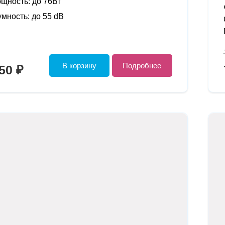
щность: до 76Вт
мность: до 55 dB
В корзину
Подробнее
50 ₽