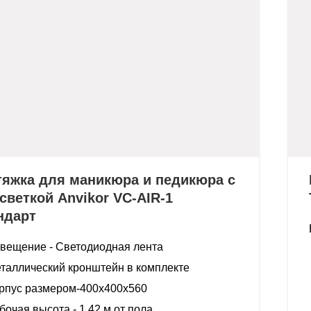
яжка для маникюра и педикюра с
светкой Anvikor VC-AIR-1
ндарт
вещение -
Светодиодная лента
таллический кронштейн в
комплекте
рпус размером-
400х400х560
бочая высота -
1,42 м от пола