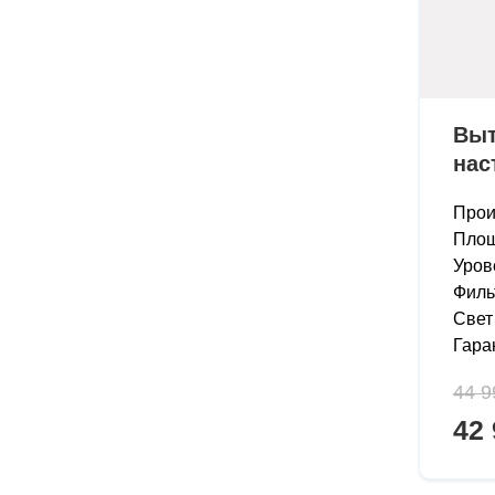
Выт
нас
Прои
Площ
Уров
Филь
Свет
Гара
44 9
42 