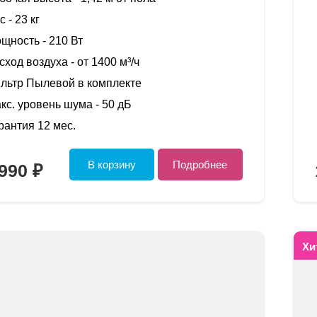
с -
23 кг
щность -
210 Вт
сход воздуха -
от 1400 м³/ч
льтр
Пылевой в комплекте
кс. уровень шума -
50 дБ
рантия 12 мес.
В корзину
Подробнее
990 ₽
Хи