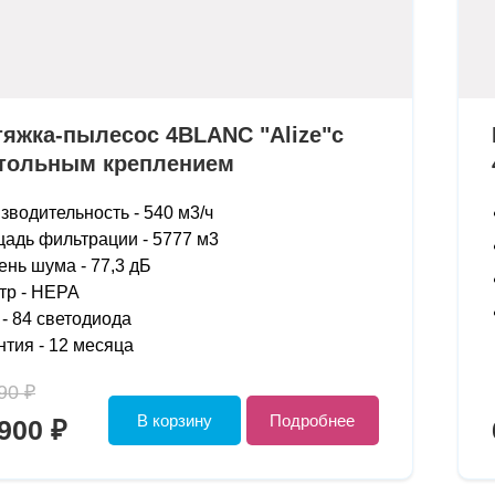
яжка-пылесос 4BLANC "Alize"с
тольным креплением
зводительность - 540 м3/ч
адь фильтрации - 5777 м3
ень шума - 77,3 дБ
тр - HEPA
 - 84 светодиода
нтия - 12 месяца
90 ₽
В корзину
Подробнее
900 ₽