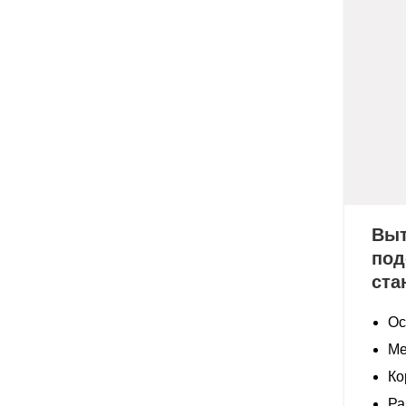
Выт
под
ста
Ос
Ме
Ко
Ра