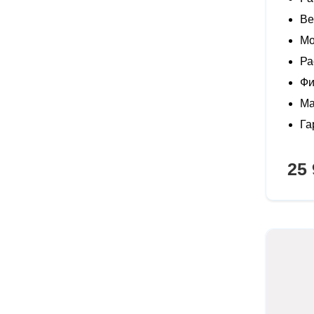
Ве
Мо
Ра
Фи
Ма
Га
25 