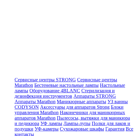
Сервисные центры STRONG
Сервисные центры
Marathon
Бестеневые настольные лампы
Настольные
лампы
Оборудование 4BLANC
Стерилизация и
дезинфекция инструментов
Аппараты STRONG
Аппараты Marathon
Маникюрные аппараты
УЗ ванны
CODYSON
Аксессуары для аппаратов Strong
Блоки
управления Marathon
Наконечники для маникюрных
аппаратов Marathon
Пылесосы, вытяжки для маникюра
и педикюра
УФ лампы
Лампы-лупы
Полки для лаков и
подушки
УФ-камеры
Сухожаровые шкафы
Гарантия
Все
контакты