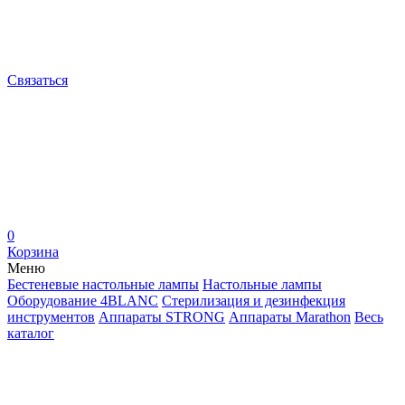
Связаться
0
Корзина
Меню
Бестеневые настольные лампы
Настольные лампы
Оборудование 4BLANC
Стерилизация и дезинфекция
инструментов
Аппараты STRONG
Аппараты Marathon
Весь
каталог