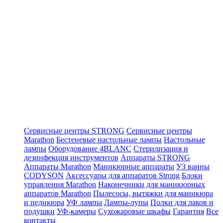
Сервисные центры STRONG
Сервисные центры
Marathon
Бестеневые настольные лампы
Настольные
лампы
Оборудование 4BLANC
Стерилизация и
дезинфекция инструментов
Аппараты STRONG
Аппараты Marathon
Маникюрные аппараты
УЗ ванны
CODYSON
Аксессуары для аппаратов Strong
Блоки
управления Marathon
Наконечники для маникюрных
аппаратов Marathon
Пылесосы, вытяжки для маникюра
и педикюра
УФ лампы
Лампы-лупы
Полки для лаков и
подушки
УФ-камеры
Сухожаровые шкафы
Гарантия
Все
контакты