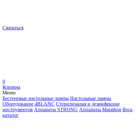
Связаться
0
Корзина
Меню
Бестеневые настольные лампы
Настольные лампы
Оборудование 4BLANC
Стерилизация и дезинфекция
инструментов
Аппараты STRONG
Аппараты Marathon
Весь
каталог